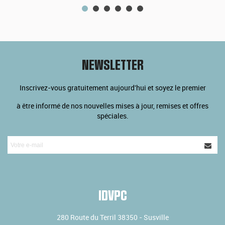
NEWSLETTER
Inscrivez-vous gratuitement aujourd'hui et soyez le premier
à être informé de nos nouvelles mises à jour, remises et offres
spéciales.
IDVPC
280 Route du Terril
38350
-
Susville