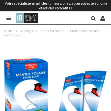
Votre spécialiste en articles fumeurs, piles, accessoires téléphonie
et articles récréatifs !
Accueil
>
Catalogue
>
Cartes fraicheurs
>
Carte menthe polaire
SWAN Bte 25