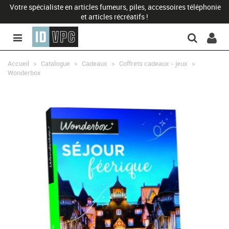
Votre spécialiste en articles fumeurs, piles, accessoires téléphonie
et articles récréatifs !
Accueil
>
Catalogue
>
Cadeaux
>
Coffrets cadeaux - jeux
>
Wonderbox