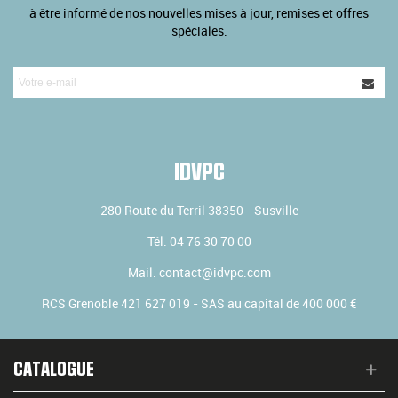
à être informé de nos nouvelles mises à jour, remises et offres
spéciales.
IDVPC
280 Route du Terril
38350
-
Susville
Tél.
04 76 30 70 00
Mail.
contact@idvpc.com
RCS Grenoble 421 627 019 - SAS au capital de 400 000 €
CATALOGUE