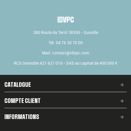
IDVPC
280 Route du Terril
38350
-
Susville
Tél.
04 76 30 70 00
Mail.
contact@idvpc.com
RCS Grenoble 421 627 019 - SAS au capital de 400 000 €
CATALOGUE
COMPTE CLIENT
INFORMATIONS