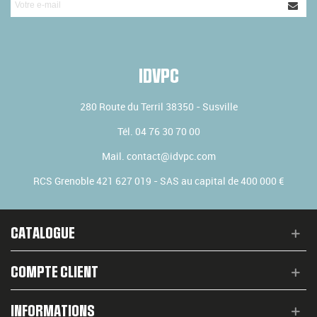
IDVPC
280 Route du Terril
38350
-
Susville
Tél.
04 76 30 70 00
Mail.
contact@idvpc.com
RCS Grenoble 421 627 019 - SAS au capital de 400 000 €
CATALOGUE
COMPTE CLIENT
INFORMATIONS