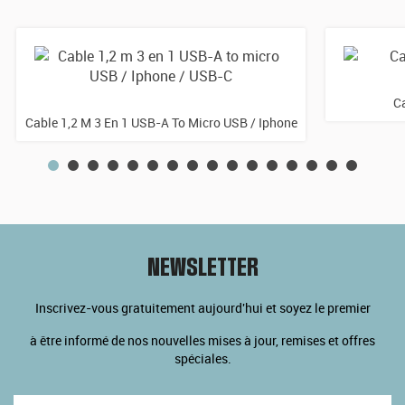
C
Cable 1,2 M 3 En 1 USB-A To Micro USB / Iphone
/ USB-C
NEWSLETTER
Inscrivez-vous gratuitement aujourd'hui et soyez le premier
à être informé de nos nouvelles mises à jour, remises et offres
spéciales.