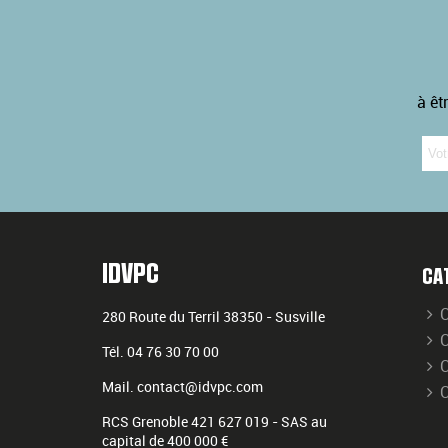
à êt
IDVPC
CA
C
280 Route du Terril
38350
-
Susville
C
Tél.
04 76 30 70 00
C
Mail.
contact@idvpc.com
RCS Grenoble 421 627 019 - SAS au
capital de 400 000 €