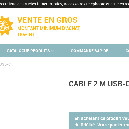
écialiste en articles fumeurs, piles, accessoires téléphonie et articles réc
VENTE EN GROS
MONTANT MINIMUM D'ACHAT
185€ HT
CATALOGUE PRODUITS
COMMANDE RAPIDE
C
 USB-C
CABLE 2 M USB-
En achetant ce produit v
de fidélité. Votre panier t