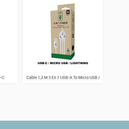
B-C
Cable 1,2 M 3 En 1 USB-A To Micro USB /
Ca
Iphone / USB-C