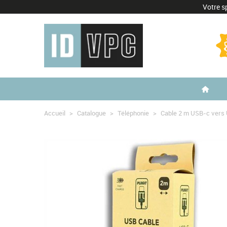
Votre sp
Accueil
>
Catalogue
>
Téléphonie
>
Cable 2 m USB-c vers