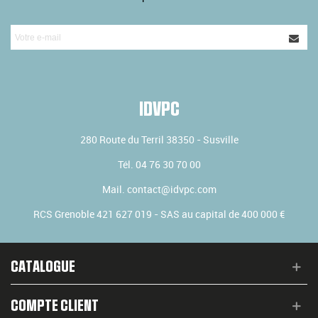
IDVPC
280 Route du Terril
38350
-
Susville
Tél.
04 76 30 70 00
Mail.
contact@idvpc.com
RCS Grenoble 421 627 019 - SAS au capital de 400 000 €
CATALOGUE
COMPTE CLIENT