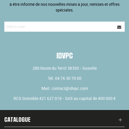
à être informé de nos nouvelles mises à jour, remises et offres
spéciales.
IDVPC
280 Route du Terril
38350
-
Susville
Tél.
04 76 30 70 00
Mail.
contact@idvpc.com
RCS Grenoble 421 627 019 - SAS au capital de 400 000 €
CATALOGUE