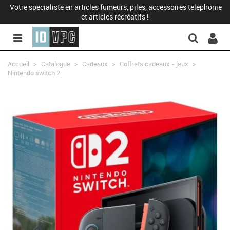
Votre spécialiste en articles fumeurs, piles, accessoires téléphonie
et articles récréatifs !
Accueil
>
Catalogue
>
Cadeaux
>
Coffrets cadeaux - jeux
>
Nintendo switch 2