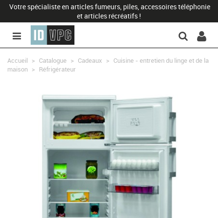
Votre spécialiste en articles fumeurs, piles, accessoires téléphonie
et articles récréatifs !
Accueil
>
Catalogue
>
Cadeaux
>
Cuisine - entretien du linge et de la
maison
>
Réfrigérateur