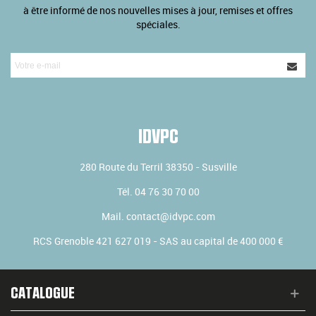
à être informé de nos nouvelles mises à jour, remises et offres
spéciales.
IDVPC
280 Route du Terril
38350
-
Susville
Tél.
04 76 30 70 00
Mail.
contact@idvpc.com
RCS Grenoble 421 627 019 - SAS au capital de 400 000 €
CATALOGUE