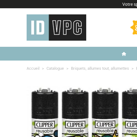
Votre sp
Accueil
>
Catalogue
>
Briquets, allumes tout, allumettes
>