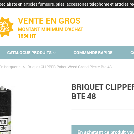
écialiste en articles fumeurs, piles, accessoires téléphonie et articles réc
VENTE EN GROS
MONTANT MINIMUM D'ACHAT
185€ HT
CATALOGUE PRODUITS
COMMANDE RAPIDE
C
En barquette
>
Briquet CLIPPER Poker Weed Grand Pierre Bte 48
BRIQUET CLIPPE
BTE 48
En achetant ce produit v