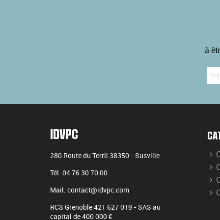
à êt
IDVPC
CA
C
280 Route du Terril
38350
-
Susville
C
Tél.
04 76 30 70 00
C
Mail.
contact@idvpc.com
RCS Grenoble 421 627 019 - SAS au
capital de 400 000 €