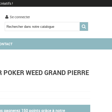
réatifs !
Se connecter
ONTACT
R POKER WEED GRAND PIERRE
ous gagnerez
150 points
grâce à notre