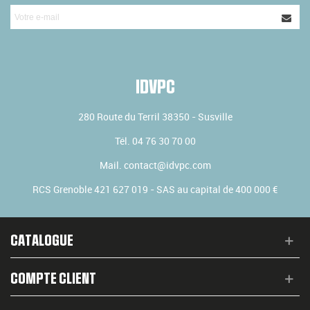
IDVPC
280 Route du Terril
38350
-
Susville
Tél.
04 76 30 70 00
Mail.
contact@idvpc.com
RCS Grenoble 421 627 019 - SAS au capital de 400 000 €
CATALOGUE
COMPTE CLIENT