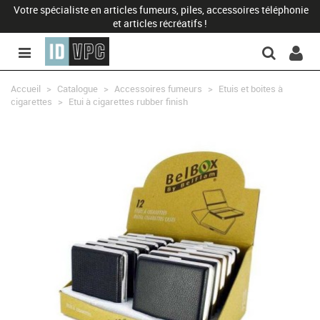
Votre spécialiste en articles fumeurs, piles, accessoires téléphonie
et articles récréatifs !
Accueil
>
Catalogue
>
Accessoires fumeurs
>
Etuis et boites à
cigarettes
>
Etui à cigarettes rubber finish