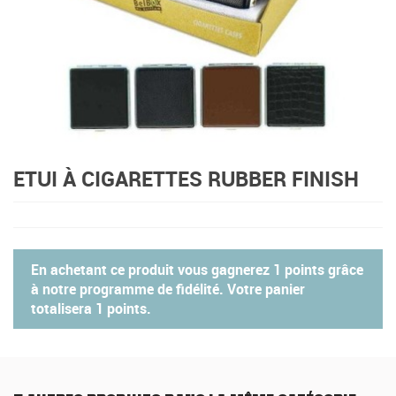
ETUI À CIGARETTES RUBBER FINISH
En achetant ce produit vous gagnerez
1 points
grâce
à notre programme de fidélité. Votre panier
totalisera
1 points
.