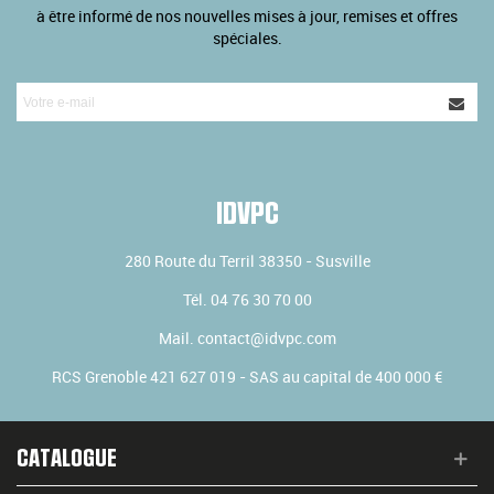
à être informé de nos nouvelles mises à jour, remises et offres
spéciales.
IDVPC
280 Route du Terril
38350
-
Susville
Tél.
04 76 30 70 00
Mail.
contact@idvpc.com
RCS Grenoble 421 627 019 - SAS au capital de 400 000 €
CATALOGUE