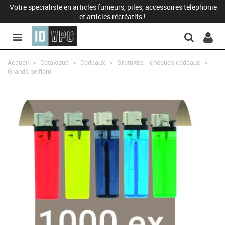
Votre spécialiste en articles fumeurs, piles, accessoires téléphonie
et articles récréatifs !
Accueil
>
Catalogue
>
Cadeaux
>
Gratuités - chèques cadeaux
>
Grands belflam