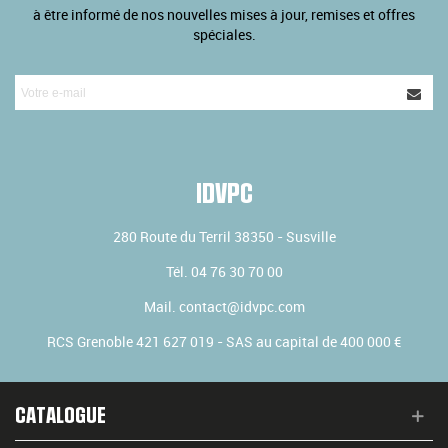
à être informé de nos nouvelles mises à jour, remises et offres
spéciales.
IDVPC
280 Route du Terril
38350
-
Susville
Tél.
04 76 30 70 00
Mail.
contact@idvpc.com
RCS Grenoble 421 627 019 - SAS au capital de 400 000 €
CATALOGUE