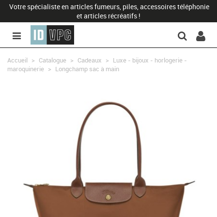
Votre spécialiste en articles fumeurs, piles, accessoires téléphonie
et articles récréatifs !
Accueil
>
Catalogue
>
Cadeaux
>
Luxe - bijoux - horlogerie -
maroquinerie
>
Longchamp sac à main