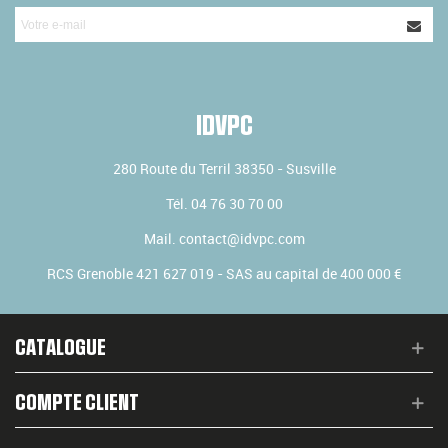
IDVPC
280 Route du Terril
38350
-
Susville
Tél.
04 76 30 70 00
Mail.
contact@idvpc.com
RCS Grenoble 421 627 019 - SAS au capital de 400 000 €
CATALOGUE
COMPTE CLIENT