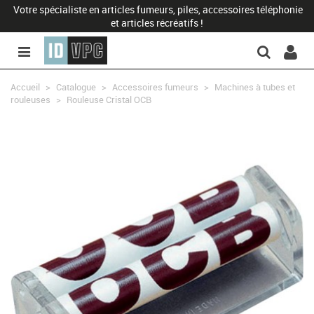
Votre spécialiste en articles fumeurs, piles, accessoires téléphonie
et articles récréatifs !
Accueil
>
Catalogue
>
Accessoires fumeurs
>
Machines à tubes et
rouleuses
>
Rouleuse Cristal OCB