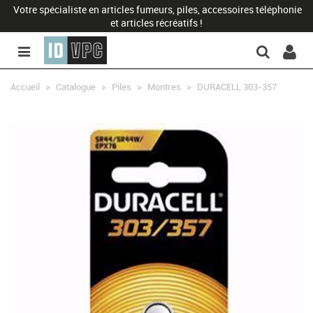
Votre spécialiste en articles fumeurs, piles, accessoires téléphonie
et articles récréatifs !
Accueil
>
Catalogue
>
Piles
>
Montres
>
DURACELL 303-357