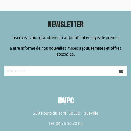
NEWSLETTER
Inscrivez-vous gratuitement aujourd'hui et soyez le premier
à être informé de nos nouvelles mises à jour, remises et offres
spéciales.
IDVPC
280 Route du Terril
38350
-
Susville
Tél.
04 76 30 70 00