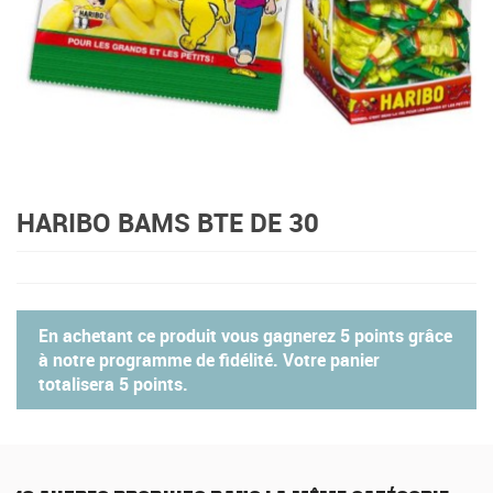
HARIBO BAMS BTE DE 30
En achetant ce produit vous gagnerez
5 points
grâce
à notre programme de fidélité. Votre panier
totalisera
5 points
.