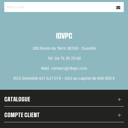
IDVPC
280 Route du Terril
38350
-
Susville
Tél.
04 76 30 70 00
Mail.
contact@idvpc.com
RCS Grenoble 421 627 019 - SAS au capital de 400 000 €
CATALOGUE
COMPTE CLIENT