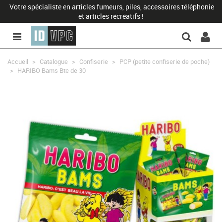
Votre spécialiste en articles fumeurs, piles, accessoires téléphonie
et articles récréatifs !
Accueil
>
Catalogue
>
Confiserie
>
PCP (petite confiserie de poche)
>
HARIBO Bams Bte de 30