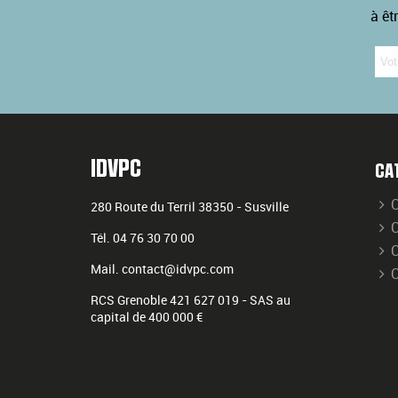
à êt
IDVPC
CA
C
280 Route du Terril
38350
-
Susville
C
Tél.
04 76 30 70 00
C
Mail.
contact@idvpc.com
RCS Grenoble 421 627 019 - SAS au
capital de 400 000 €