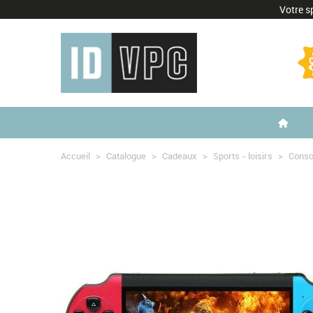
Votre sp
Accueil
>
Catalogue
>
Cadeaux
>
Sports - loisirs
>
Conso