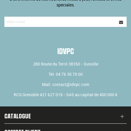
spéciales.
IDVPC
280 Route du Terril
38350
-
Susville
Tél.
04 76 30 70 00
Mail.
contact@idvpc.com
RCS Grenoble 421 627 019 - SAS au capital de 400 000 €
CATALOGUE