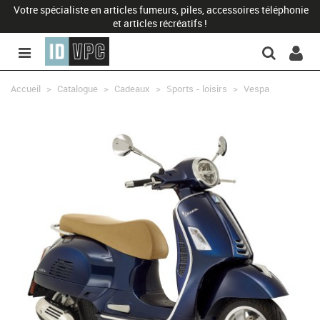
Votre spécialiste en articles fumeurs, piles, accessoires téléphonie
et articles récréatifs !
Accueil
>
Catalogue
>
Cadeaux
>
Sports - loisirs
>
Vespa