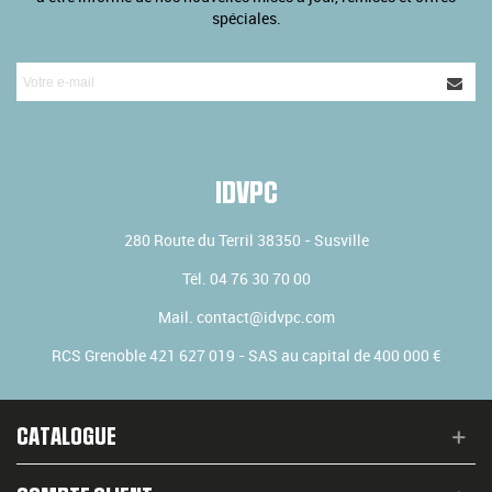
spéciales.
IDVPC
280 Route du Terril
38350
-
Susville
Tél.
04 76 30 70 00
Mail.
contact@idvpc.com
RCS Grenoble 421 627 019 - SAS au capital de 400 000 €
CATALOGUE