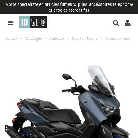
Votre spécialiste en articles fumeurs, piles, accessoires téléphonie
et articles récréatifs !
Accueil
>
Catalogue
>
Cadeaux
>
Sports - loisirs
>
Yamaha xmax