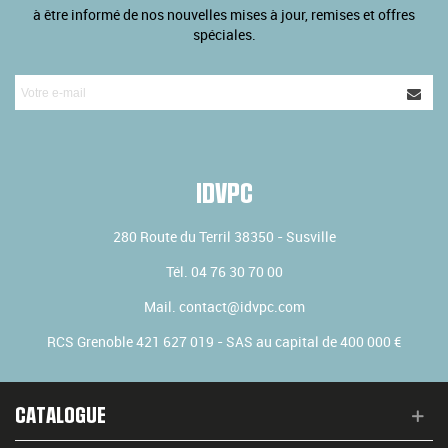
à être informé de nos nouvelles mises à jour, remises et offres
spéciales.
IDVPC
280 Route du Terril
38350
-
Susville
Tél.
04 76 30 70 00
Mail.
contact@idvpc.com
RCS Grenoble 421 627 019 - SAS au capital de 400 000 €
CATALOGUE