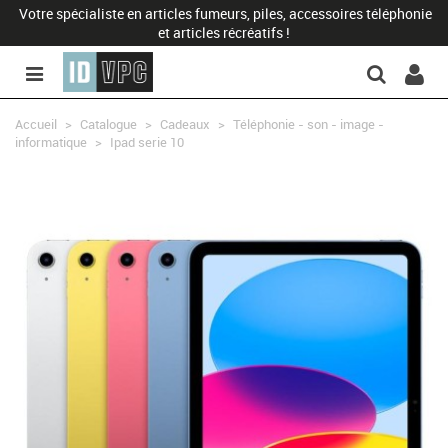
Votre spécialiste en articles fumeurs, piles, accessoires téléphonie
et articles récréatifs !
Accueil
>
Catalogue
>
Cadeaux
>
Téléphonie - son - image -
informatique
>
Ipad serie 10