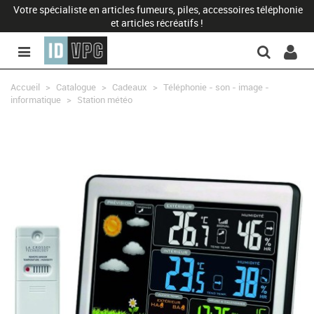
Votre spécialiste en articles fumeurs, piles, accessoires téléphonie
et articles récréatifs !
Accueil
>
Catalogue
>
Cadeaux
>
Téléphonie - son - image -
informatique
>
Station météo