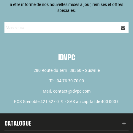
à être informé de nos nouvelles mises à jour, remises et offres
spéciales.
IDVPC
280 Route du Terril
38350
-
Susville
Tél.
04 76 30 70 00
Mail.
contact@idvpc.com
RCS Grenoble 421 627 019 - SAS au capital de 400 000 €
CATALOGUE