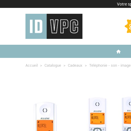
Votre sp
Accueil
>
Catalogue
>
Cadeaux
>
Téléphonie - son - image