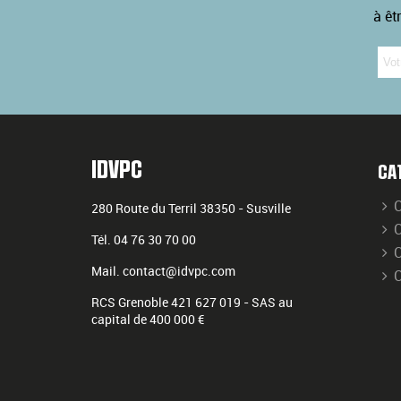
à êt
IDVPC
CA
C
280 Route du Terril
38350
-
Susville
C
Tél.
04 76 30 70 00
C
Mail.
contact@idvpc.com
RCS Grenoble 421 627 019 - SAS au
capital de 400 000 €