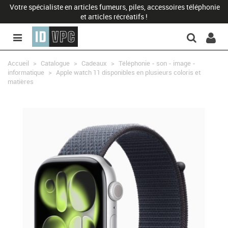
Votre spécialiste en articles fumeurs, piles, accessoires téléphonie
et articles récréatifs !
Accueil
>
Catalogue
>
Cadeaux
>
Téléphonie - son - image -
informatique
>
Apple watch 11 disponibles en plusieurs coloris et
matières