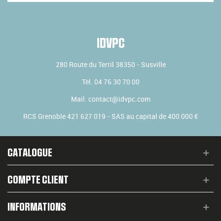
IDVPC
280 Route du Terril
38350
-
Susville
Tél.
04 76 30 70 00
Mail.
contact@idvpc.com
RCS Grenoble 421 627 019 - SAS au capital de 400 000 €
CATALOGUE
COMPTE CLIENT
INFORMATIONS