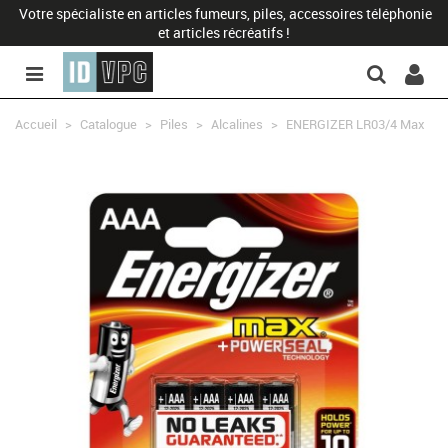
Votre spécialiste en articles fumeurs, piles, accessoires téléphonie
et articles récréatifs !
Accueil
>
Catalogue
>
Piles
>
Alcalines
>
ENERGIZER LR03/4 Max