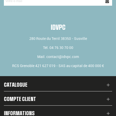
IDVPC
280 Route du Terril
38350
-
Susville
Tél.
04 76 30 70 00
Mail.
contact@idvpc.com
RCS Grenoble 421 627 019 - SAS au capital de 400 000 €
CATALOGUE
COMPTE CLIENT
INFORMATIONS