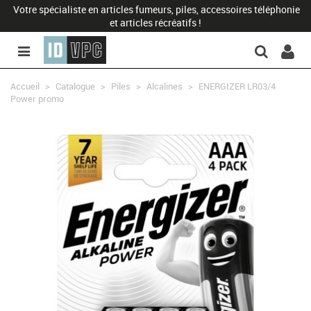
Votre spécialiste en articles fumeurs, piles, accessoires téléphonie
et articles récréatifs !
Accueil
>
Catalogue
>
Piles
>
Alcalines
>
ENERGIZER LR03/4
Power promo