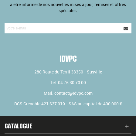
à être informé de nos nouvelles mises à jour, remises et offres
spéciales.
IDVPC
280 Route du Terril
38350
-
Susville
Tél.
04 76 30 70 00
Mail.
contact@idvpc.com
RCS Grenoble 421 627 019 - SAS au capital de 400 000 €
CATALOGUE