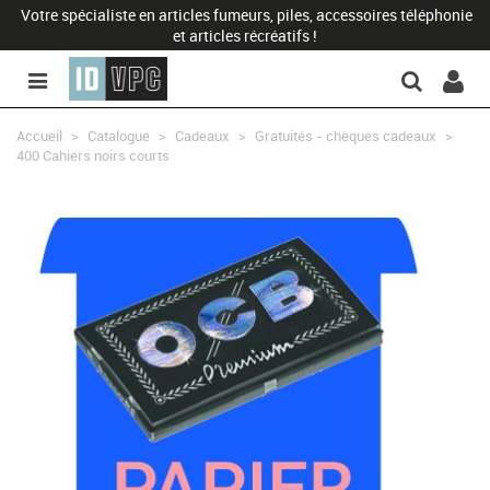
Votre spécialiste en articles fumeurs, piles, accessoires téléphonie
et articles récréatifs !
Accueil
>
Catalogue
>
Cadeaux
>
Gratuités - chèques cadeaux
>
400 Cahiers noirs courts