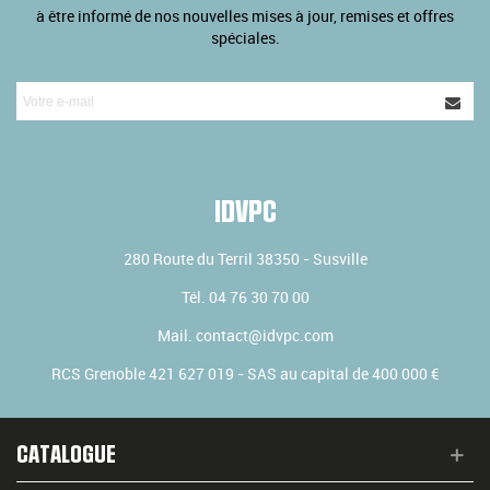
à être informé de nos nouvelles mises à jour, remises et offres
spéciales.
IDVPC
280 Route du Terril
38350
-
Susville
Tél.
04 76 30 70 00
Mail.
contact@idvpc.com
RCS Grenoble 421 627 019 - SAS au capital de 400 000 €
CATALOGUE