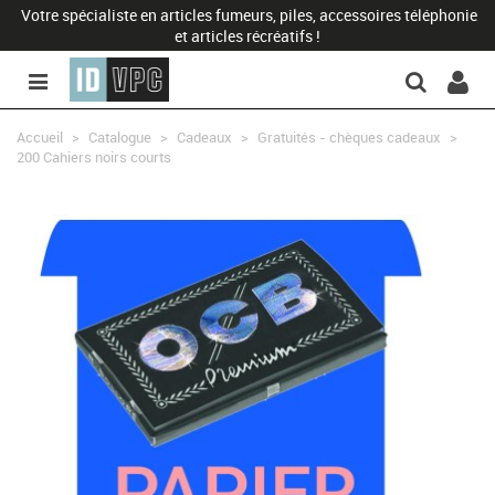
Votre spécialiste en articles fumeurs, piles, accessoires téléphonie
et articles récréatifs !
Accueil
>
Catalogue
>
Cadeaux
>
Gratuités - chèques cadeaux
>
200 Cahiers noirs courts