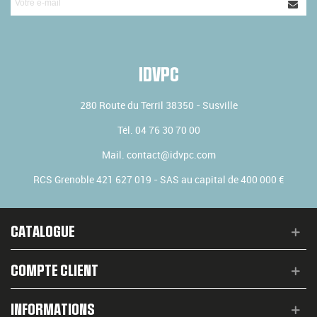
IDVPC
280 Route du Terril
38350
-
Susville
Tél.
04 76 30 70 00
Mail.
contact@idvpc.com
RCS Grenoble 421 627 019 - SAS au capital de 400 000 €
CATALOGUE
COMPTE CLIENT
INFORMATIONS