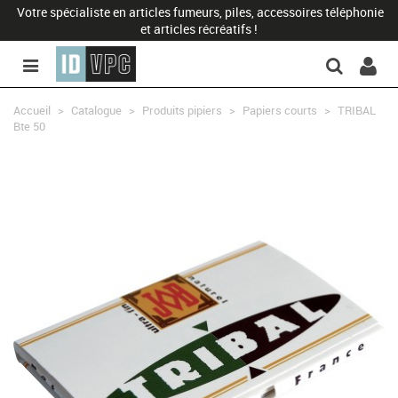
Votre spécialiste en articles fumeurs, piles, accessoires téléphonie
et articles récréatifs !
Accueil
>
Catalogue
>
Produits pipiers
>
Papiers courts
>
TRIBAL
Bte 50