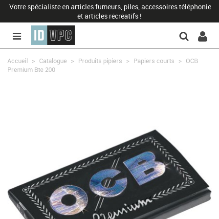
Votre spécialiste en articles fumeurs, piles, accessoires téléphonie
et articles récréatifs !
Accueil
>
Catalogue
>
Produits pipiers
>
Papiers courts
>
OCB
Premium Bte 200