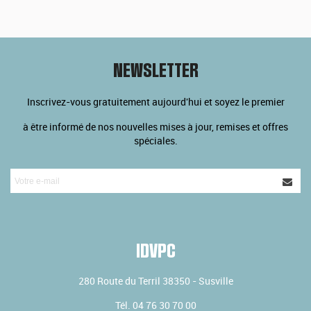
NEWSLETTER
Inscrivez-vous gratuitement aujourd'hui et soyez le premier
à être informé de nos nouvelles mises à jour, remises et offres
spéciales.
IDVPC
280 Route du Terril
38350
-
Susville
Tél.
04 76 30 70 00